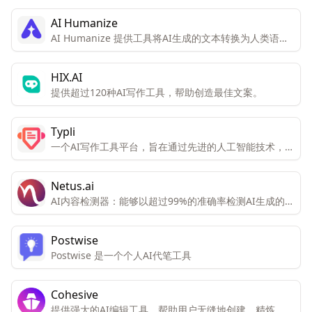
改变文本的含义和上下文。
AI Humanize
AI Humanize 提供工具将AI生成的文本转换为人类语
境，以确保文本100%原创且无法被AI检测器发现。
HIX.AI
提供超过120种AI写作工具，帮助创造最佳文案。
Typli
一个AI写作工具平台，旨在通过先进的人工智能技术，帮
助用户快速、高效地生成高质量的内容。
Netus.ai
AI内容检测器：能够以超过99%的准确率检测AI生成的内
容，包括ChatGPT和Bard。AI内容改写工具：旨在帮助
用户重新表述文本，同时保留其含义，避免被AI检测工具
Postwise
发现。
Postwise 是一个个人AI代笔工具
Cohesive
提供强大的AI编辑工具，帮助用户无缝地创建、精炼、编