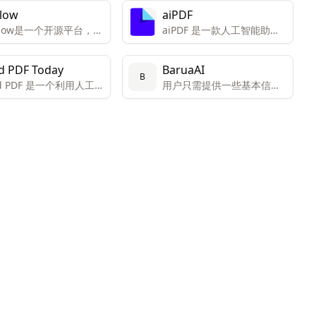
Flow
aiPDF
-Flow是一个开源平台，允
aiPDF 是一款人工智能助
户通过简单的拖放界面
手，旨在提高用户与文档互
自定义的AI工具。该平
动的效率和体验。
d PDF Today
BaruaAI
为创新者和创造者设
B
rd PDF 是一个利用人工智
用户只需提供一些基本信
便于他们连接和组合不
术，通过聊天交互方式
息，Barua AI即可生成个性
AI模型以获得独特的结
用户理解和处理PDF文
化的销售邮件。
创新工具。