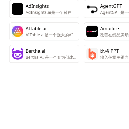
AdInsights
AgentGPT
AdInsights.ai是一个旨在帮
AgentGPT 
助企业在数字营销和销售方
工智能代理平台
面实现增长和效率的平台。
在浏览器中创建
AITable.ai
Ampifire
制的自主AI代理
AITable.ai是一个强大的AI
改善在线品牌形
驱动的数据组织和自动化工
所有流量来源的
具，旨在通过其视觉界面和
Bertha.ai
比格 PPT
集成能力简化个人和企业的
Bertha AI 是一个专为创建
输入任意主题内
CRM、项目管理和生产力需
销售文案而设计的人工智能
成您的专属PPT
求。
工具，适用于网站内容、演
讲稿或宣传单页的撰写。