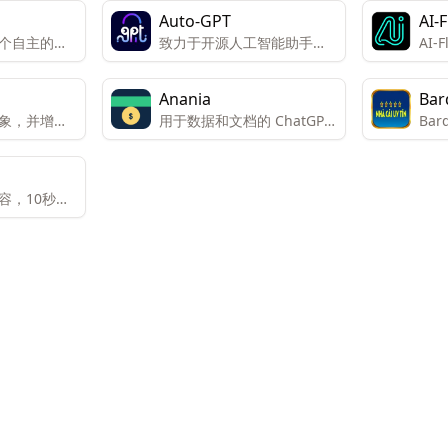
Auto-GPT
AI-
是一个自主的人
致力于开源人工智能助手的
AI
，允许用户
研究
许用
和部署可定
创建
Anania
Bar
。
台专
象，并增加
用于数据和文档的 ChatGPT
Ba
计，
转化率。
风格助手
能技
同的
帮助
果。
档的
容，10秒生
。