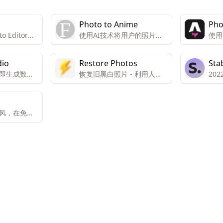
Photo to Anime
Pho
to Editor是
使用AI技术将用户的照片转
使用 
线照片编辑
换成动漫风格的艺术作品。
颜色
户友好的界
dio
Restore Photos
Sta
的背景移除、
即生成数百
恢复旧黑白照片 - 利用人工
20
和肖像生成
 张照片。 我
智能技术，将老旧的黑白照
到图
台使用，并
款式可供选
片进行修复，使其焕然一
基于
项。
新。恢复模糊的人脸照片 -
为图
风，在免费
对于那些因年代久远或拍摄
多的
条件不佳导致的人脸模糊照
片，AI技术可以帮助提高清
晰度。