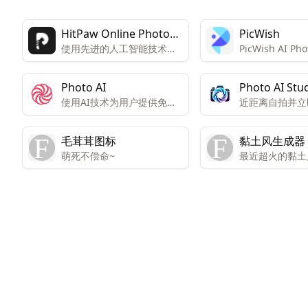
HitPaw Online Photo
PicWish
使用先进的人工智能技术提
PicWish AI Pho
Enhancer
高图片质量，增加图像分辨
一个多功能的在
率高达8倍。
工具，它通过用
Photo AI
Photo AI Stu
面提供AI驱动
使用AI技术为用户提供免费
近距离自拍并立
图像清晰度增强
的专业级头像制作服务。
张图像。只需 1
服务，支持多平
们有各种各样的
提供多种语言选
毛茸茸图标
黏土风生成器
择。
萌死不偿命~
最近超火的黏土
生成