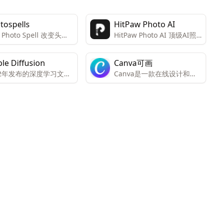
tospells
HitPaw Photo AI
Photo Spell 改变头发
HitPaw Photo AI 顶级AI照
、服装和风格
片编辑器，适用于图像增
强、去除和生成
ble Diffusion
Canva可画
22年发布的深度学习文本
Canva是一款在线设计和协
像模型，主要用于生成
作平台，提供免费版本和面
文本描述的详细图像，
向个人和团队的高级版本。
像生成和处理提供了更
高级版本包括所有功能和内
可能性。
容，而免费版本只能有限访
问。Canva还提供免费访问
注册的非营利组织和教育机
构。Canva提供数千种专业
模板、图像和高质量内容，
可创建设计、演示文稿、视
频和社交媒体内容。