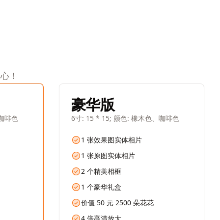
用心！
豪华版
色、咖啡色
6寸: 15 * 15; 颜色: 橡木色、咖啡色
1 张效果图实体相片
1 张原图实体相片
2 个精美相框
1 个豪华礼盒
价值 50 元 2500 朵花花
4 倍高清放大