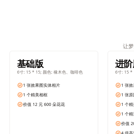
让梦
基础版
进阶
6寸: 15 * 15; 颜色: 橡木色、咖啡色
6寸: 15
1 张效果图实体相片
1 张
1 个精美相框
1 张
价值 12 元 600 朵花花
1 个
1 个
价值 2
4 倍