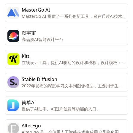
MasterGo AI
MasterGo AI 提供了一系列创新工具，旨在通过AI技术
提升设计效率和质量。从设计规范的自动生成到设计灵感
的智能提供，再到图片增强和3D图标的自动生成，
图宇宙
MasterGo AI 为设计师提供了一个全面的辅助平台，以
高品质AI智能设计平台
促进创意的实现和团队协作的优化。
Kittl
在线设计工具，提供AI驱动的设计和模板，设计模板：提
供多种设计模板，如Logo、海报、卡片、标签、T恤等。
编辑器特性：包括文本效果、一键创建模型、免费使用高
Stable Diffusion
级字体、无限画布等。AI功能：包括AI矢量生成器、AI图
2022年发布的深度学习文本到图像模型，主要用于生成
像生成器、AI背景移除、AI艺术源和AI图像放大器。工
基于文本描述的详细图像，为图像生成和处理提供了更多
具：AI矢量化、AI标志生成器、AI报价生成器、AI产品背
的可能性。
景和SVG转换器。
简单AI
提供了AI助手、AI图片创意等功能的入口。
AlterEgo
AlterEgo 是一个使用人工智能技术生成用户风格化图片