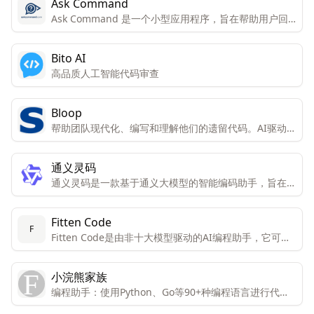
Ask Command
Ask Command 是一个小型应用程序，旨在帮助用户回
忆起他们经常忘记的命令。
Bito AI
高品质人工智能代码审查
Bloop
帮助团队现代化、编写和理解他们的遗留代码。AI驱动的
遗留代码转换，生成可读的Java代码。通过自然语言询问
关于代码库的问题。
通义灵码
通义灵码是一款基于通义大模型的智能编码助手，旨在提
高代码编写的效率和质量。
Fitten Code
F
Fitten Code是由非十大模型驱动的AI编程助手，它可以
自动生成代码，提升开发效率，帮您调试Bug，节省您的
时间。还可以对话聊天，解决您编程碰到的问题。免费且
小浣熊家族
支持80多种语言：Python、C++、Javascript、
编程助手：使用Python、Go等90+种编程语言进行代码
Typescript、Java等。
编写、注释、重构和bug修复，实现快速编程。 办公助