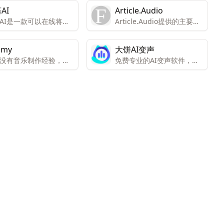
AI
Article.Audio
AI是一款可以在线将文
Article.Audio提供的主要功
成语音的智能配音产
能是将文本文章转换成音频
格式，让用户能够在不方便
omy
大饼AI变声
阅读时通过听的方式来获取
没有音乐制作经验，也
免费专业的AI变声软件，一
信息。
速创作原创歌曲。
键实时语音变声。自然人声
效果，千种音色选择，全场
景接入支持