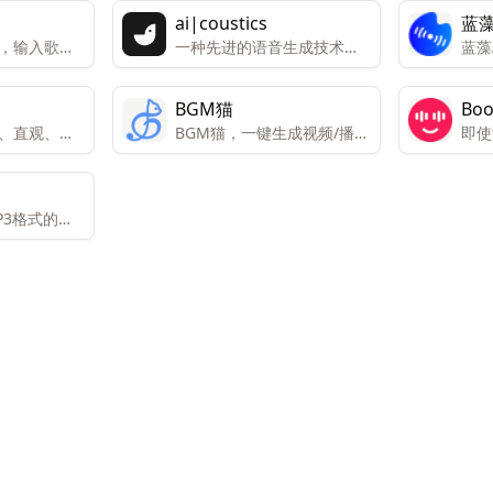
ai|coustics
蓝藻
具，输入歌词
一种先进的语音生成技术，
蓝藻
宛如真人的
旨在提升各种情境下的语音
字转
表现。
品。
BGM猫
Bo
、直观、有
BGM猫，一键生成视频/播客
即使
配乐和片头音乐
能快
MP3格式的音