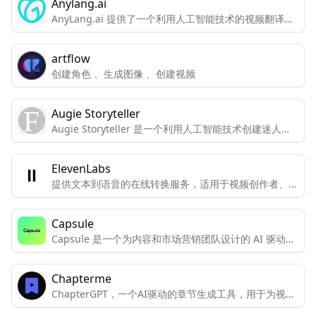
Anylang.ai
AI助力，快速生成高品质文案内容。 智能绘画生成：输
AnyLang.ai 提供了一个利用人工智能技术的视频翻译平
入Prompt，即可生成画作，创作高品质素材。
台，旨在帮助用户跨越语言障碍，提高视频内容的全球可
访问性和参与度。
artflow
创建角色 、生成图像 、创建视频
Augie Storyteller
Augie Storyteller 是一个利用人工智能技术创建迷人的
睡前故事的服务，它通过生成的视频片段来实现。
ElevenLabs
提供文本到语音的在线转换服务，适用于视频创作者、开
发者和企业。
Capsule
Capsule 是一个为内容和市场营销团队设计的 AI 驱动视
频编辑器。它旨在使视频编辑和添加动态图形的速度提高
10 倍，并且更简单易用。
Chapterme
ChapterGPT，一个AI驱动的章节生成工具，用于为视频
自动创建章节。