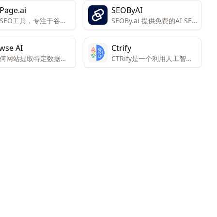
Page.ai
SEOByAI
SEO工具，专注于谷歌
SEOBy.ai 提供免费的AI SEO
，特别是页面内优化
工具，帮助用户提高在
-Page SEO）
Google上的排名，获取更多
wse AI
Ctrify
流量，增加收入。。
何网站提取特定数据，
CTRify是一个利用人工智能
填充到电子表格中。
技术，帮助用户提升网站在
谷歌搜索中的排名和用户体
验的SEO平台。