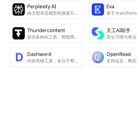
Perplexity AI
Exa
由大型语言模型和搜索引擎
基于 transfor
提供支持。准确性受到搜索
提供关键数据和
结果和人工智能功能的限
测链接的搜索引
Thundercontent
天工AI助手
制。
提供多种AI工具，帮助用户
昆仑万维与奇点
快速生成高质量的原创内容
发的对标Chat
模型
Dashword
OpenRead
内容营销工具，专注于帮助
支持论文、网页
用户快速创建和优化SEO内
研究体验
容。