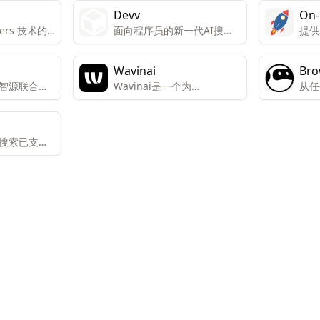
Devv
On-
mers 技术的
面向程序员的新一代AI搜索
提供
知识，并预
引擎
优化
擎
（On
Wavinai
Bro
智源联合研
Wavinai是一个为
从任
GPT的大语言
WooCommerce设计的高级
自动
搜索插件，它通过提供快
速、个性化的搜索结果和易
搜索已支持
于使用的移动过滤器来增强
用户购物体验。