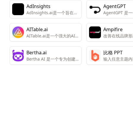
AdInsights
AgentGPT
AdInsights.ai是一个旨在帮
AgentGPT 
助企业在数字营销和销售方
工智能代理平台
面实现增长和效率的平台。
在浏览器中创建
AITable.ai
Ampifire
制的自主AI代理
AITable.ai是一个强大的AI
改善在线品牌形
驱动的数据组织和自动化工
所有流量来源的
具，旨在通过其视觉界面和
Bertha.ai
比格 PPT
集成能力简化个人和企业的
Bertha AI 是一个专为创建
输入任意主题内
CRM、项目管理和生产力需
销售文案而设计的人工智能
成您的专属PPT
求。
工具，适用于网站内容、演
讲稿或宣传单页的撰写。