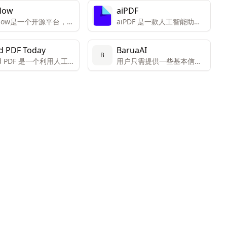
Flow
aiPDF
-Flow是一个开源平台，允
aiPDF 是一款人工智能助
户通过简单的拖放界面
手，旨在提高用户与文档互
自定义的AI工具。该平
动的效率和体验。
d PDF Today
BaruaAI
为创新者和创造者设
B
rd PDF 是一个利用人工智
用户只需提供一些基本信
便于他们连接和组合不
术，通过聊天交互方式
息，Barua AI即可生成个性
AI模型以获得独特的结
用户理解和处理PDF文
化的销售邮件。
创新工具。