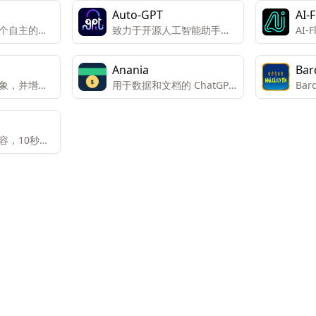
Auto-GPT
AI-
是一个自主的人
致力于开源人工智能助手的
AI
，允许用户
研究
许用
和部署可定
创建
Anania
Bar
。
台专
象，并增加
用于数据和文档的 ChatGPT
Ba
计，
转化率。
风格助手
能技
同的
帮助
果。
档的
容，10秒生
。