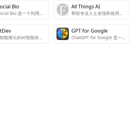
ocial Bio
All Things AI
Social Bio 是一个利用人
帮助专业人士发现和使用最
能技术帮助用户创建社
佳的AI工具，提升工作效率
体简介（bio）的平台。
和职业发展。
tDev
GPT for Google
可以通过添加关键词和
智能推出的AI智能体软
ChatGPT for Google 是一款
一个影响者来启发AI生
发平台，使用自然语言
浏览器扩展，旨在通过
性化的简介。
创建软件
ChatGPT 的能力增强搜索引
擎的功能。