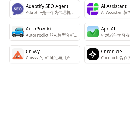
Adaptify SEO Agent
AI Assistant
Adaptify是一个为代理机构
AI Assista
设计的自动化SEO服务，它
全取代人类任务
提供策略、内容和链接建设
某些任务所需的
AutoPredict
Apo AI
的全面解决方案，旨在帮助
AI能够分析多
AutoPredict 的AI模型分析
针对老年学习者
用户节省时间，提高SEO效
模型表格、SQL
了数百万车辆的数据，并将
学习平台
率，并支持多种CMS平台。
图，产品仍在开
其与用户车辆的数据进行比
通过自动化工具，Adaptify
和分析更多文本
Chivvy
Chronicle
较，以生成关于汽车寿命的
旨在减少手动工作量，同时
Chivvy 的 AI 通过与用户现
Chronicle
准确预测。
提供高质量的内容和链接建
实生活相呼应的提醒帮助用
个创新、高效且
设服务。
户保持进度。
演示和故事讲述