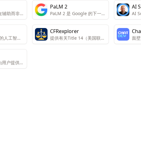
PaLM 2
AI S
nt旨在辅助而非完
PaLM 2 是 Google 的下一代
AI 
，减少执行
大型语言模型 (LLM)，继承
工智
时间。当前
了 Google 在机器学习和负
交媒
CFRexplorer
Cha
个文本并生成
责任的 AI 研究方面的传统。
用户
的人工智能
提供有关Title 14（美国联邦
面壁
脚本和UML
选择
法规第14卷）中规定的查询
件开
发中以理解
成个
服务。 通过人工智能（AI）
即可
。
回答关于法规的问题。
旨在为用户提供一
互动性强的
平台。