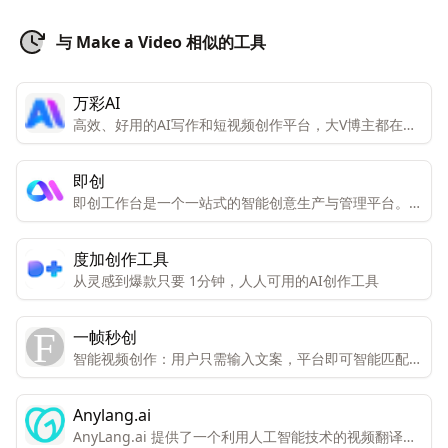
与 Make a Video 相似的工具
万彩AI
高效、好用的AI写作和短视频创作平台，大V博主都在
用。一键生成令人拍案叫绝的原创内容，大幅提高你的工
作效率
即创
即创工作台是一个一站式的智能创意生产与管理平台。它
集成了视频创作、图文创作、直播创作等多种创意工具,
可以通过AI的力量大大提高创作效率。
度加创作工具
从灵感到爆款只要 1分钟，人人可用的AI创作工具
一帧秒创
智能视频创作：用户只需输入文案，平台即可智能匹配图
文，一键生成视频。 数字人播报平台：提供数字分身，
实现AI新主播的视频播报与直播服务。 智能文案写作：
Anylang.ai
AI助力，快速生成高品质文案内容。 智能绘画生成：输
AnyLang.ai 提供了一个利用人工智能技术的视频翻译平
入Prompt，即可生成画作，创作高品质素材。