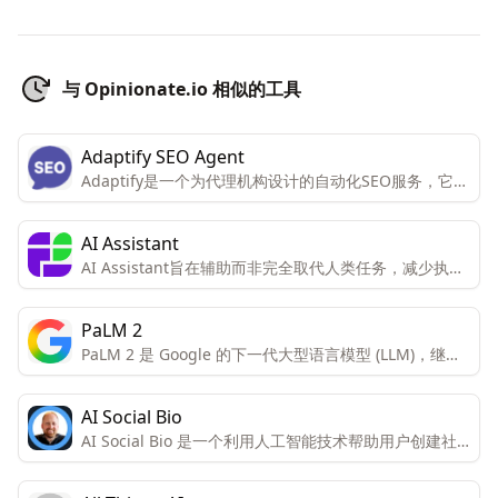
与 Opinionate.io 相似的工具
Adaptify SEO Agent
Adaptify是一个为代理机构设计的自动化SEO服务，它提
供策略、内容和链接建设的全面解决方案，旨在帮助用户
节省时间，提高SEO效率，并支持多种CMS平台。通过
AI Assistant
自动化工具，Adaptify旨在减少手动工作量，同时提供高
AI Assistant旨在辅助而非完全取代人类任务，减少执行
质量的内容和链接建设服务。
某些任务所需的时间。当前AI能够分析多个文本并生成模
型表格、SQL脚本和UML图，产品仍在开发中以理解和分
PaLM 2
析更多文本。
PaLM 2 是 Google 的下一代大型语言模型 (LLM)，继承
了 Google 在机器学习和负责任的 AI 研究方面的传统。
AI Social Bio
AI Social Bio 是一个利用人工智能技术帮助用户创建社
交媒体简介（bio）的平台。用户可以通过添加关键词和
选择一个影响者来启发AI生成个性化的简介。