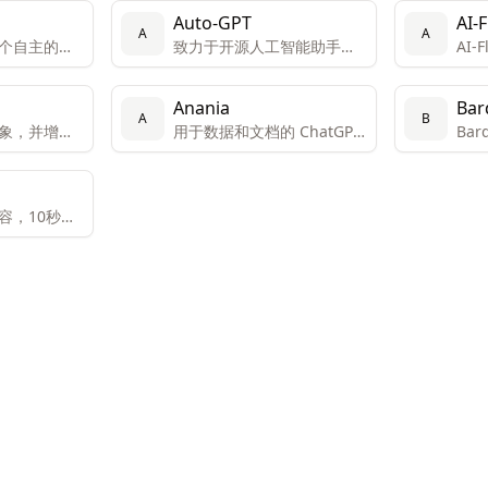
Auto-GPT
AI-
A
A
是一个自主的人
致力于开源人工智能助手的
AI
，允许用户
研究
许用
和部署可定
创建
Anania
Bar
。
台专
A
B
象，并增加
用于数据和文档的 ChatGPT
Ba
计，
转化率。
风格助手
能技
同的
帮助
果。
档的
容，10秒生
。