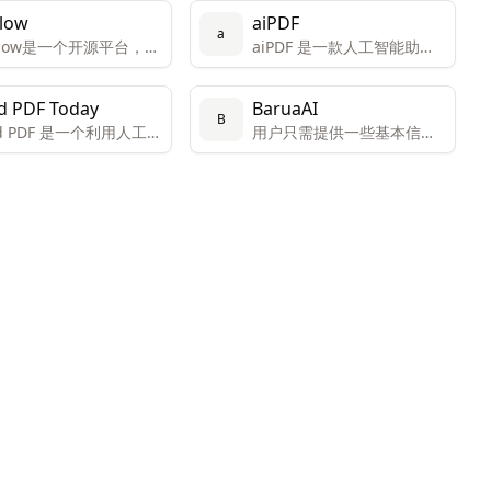
Flow
aiPDF
a
-Flow是一个开源平台，允
aiPDF 是一款人工智能助
户通过简单的拖放界面
手，旨在提高用户与文档互
自定义的AI工具。该平
动的效率和体验。
d PDF Today
BaruaAI
为创新者和创造者设
B
rd PDF 是一个利用人工智
用户只需提供一些基本信
便于他们连接和组合不
术，通过聊天交互方式
息，Barua AI即可生成个性
AI模型以获得独特的结
用户理解和处理PDF文
化的销售邮件。
创新工具。