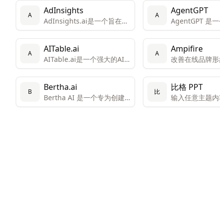
AdInsights
AgentGPT
A
A
AdInsights.ai是一个旨在帮
AgentGPT 
助企业在数字营销和销售方
工智能代理平台
面实现增长和效率的平台。
在浏览器中创建
AITable.ai
Ampifire
制的自主AI代理
A
A
AITable.ai是一个强大的AI
改善在线品牌形
驱动的数据组织和自动化工
所有流量来源的
具，旨在通过其视觉界面和
Bertha.ai
比格 PPT
集成能力简化个人和企业的
B
比
Bertha AI 是一个专为创建
输入任意主题内
CRM、项目管理和生产力需
销售文案而设计的人工智能
成您的专属PPT
求。
工具，适用于网站内容、演
讲稿或宣传单页的撰写。