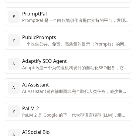
场，这些提示适用于多种AI平台，如ChatGPT、
Midjourney、Stable Diffusion、Openjourney、
PromptPal
DALL-E等。
P
PromptPal 是一个由各地创作者提供支持的平台，发现
最佳的人工智能提示（AI prompts）。
PublicPrompts
P
一个收集公共、免费、高质量的提示（Prompts）的网
站。
Adaptify SEO Agent
A
Adaptify是一个为代理机构设计的自动化SEO服务，它提
供策略、内容和链接建设的全面解决方案，旨在帮助用户
节省时间，提高SEO效率，并支持多种CMS平台。通过
AI Assistant
自动化工具，Adaptify旨在减少手动工作量，同时提供高
A
AI Assistant旨在辅助而非完全取代人类任务，减少执行
质量的内容和链接建设服务。
某些任务所需的时间。当前AI能够分析多个文本并生成模
型表格、SQL脚本和UML图，产品仍在开发中以理解和分
PaLM 2
析更多文本。
P
PaLM 2 是 Google 的下一代大型语言模型 (LLM)，继承
了 Google 在机器学习和负责任的 AI 研究方面的传统。
AI Social Bio
A