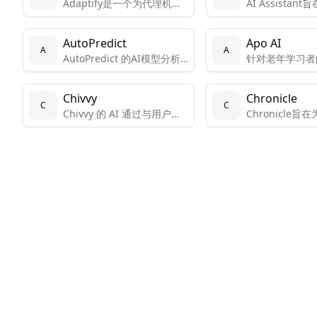
Adaptify是一个为代理机构
AI Assista
设计的自动化SEO服务，它
全取代人类任务
提供策略、内容和链接建设
某些任务所需的
AutoPredict
Apo AI
的全面解决方案，旨在帮助
AI能够分析多
A
A
AutoPredict 的AI模型分析
针对老年学习者
用户节省时间，提高SEO效
模型表格、SQL
了数百万车辆的数据，并将
学习平台
率，并支持多种CMS平台。
图，产品仍在开
其与用户车辆的数据进行比
通过自动化工具，Adaptify
和分析更多文本
Chivvy
Chronicle
较，以生成关于汽车寿命的
旨在减少手动工作量，同时
C
C
Chivvy 的 AI 通过与用户现
Chronicle
准确预测。
提供高质量的内容和链接建
实生活相呼应的提醒帮助用
个创新、高效且
设服务。
户保持进度。
演示和故事讲述