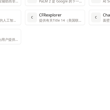
nt旨在辅助而非完
PaLM 2 是 Google 的下一代
AI 
，减少执行
大型语言模型 (LLM)，继承
工智
时间。当前
了 Google 在机器学习和负
交媒
CFRexplorer
Cha
个文本并生成
责任的 AI 研究方面的传统。
用户
C
C
的人工智能
提供有关Title 14（美国联邦
面壁
脚本和UML
选择
法规第14卷）中规定的查询
件开
发中以理解
成个
服务。 通过人工智能（AI）
即可
。
回答关于法规的问题。
旨在为用户提供一
互动性强的
平台。