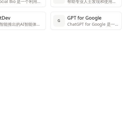
Social Bio 是一个利用人
帮助专业人士发现和使用最
能技术帮助用户创建社
佳的AI工具，提升工作效率
体简介（bio）的平台。
和职业发展。
tDev
GPT for Google
可以通过添加关键词和
G
智能推出的AI智能体软
ChatGPT for Google 是一款
一个影响者来启发AI生
发平台，使用自然语言
浏览器扩展，旨在通过
性化的简介。
创建软件
ChatGPT 的能力增强搜索引
擎的功能。