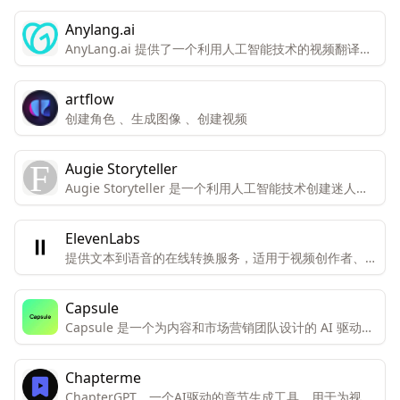
实现AI新主播的视频播报与直播服务。 智能文案写作：
Anylang.ai
AI助力，快速生成高品质文案内容。 智能绘画生成：输
AnyLang.ai 提供了一个利用人工智能技术的视频翻译平
入Prompt，即可生成画作，创作高品质素材。
台，旨在帮助用户跨越语言障碍，提高视频内容的全球可
访问性和参与度。
artflow
创建角色 、生成图像 、创建视频
Augie Storyteller
Augie Storyteller 是一个利用人工智能技术创建迷人的
睡前故事的服务，它通过生成的视频片段来实现。
ElevenLabs
提供文本到语音的在线转换服务，适用于视频创作者、开
发者和企业。
Capsule
Capsule 是一个为内容和市场营销团队设计的 AI 驱动视
频编辑器。它旨在使视频编辑和添加动态图形的速度提高
10 倍，并且更简单易用。
Chapterme
ChapterGPT，一个AI驱动的章节生成工具，用于为视频