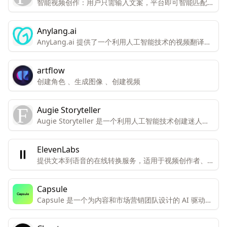
智能视频创作：用户只需输入文案，平台即可智能匹配图
文，一键生成视频。 数字人播报平台：提供数字分身，
实现AI新主播的视频播报与直播服务。 智能文案写作：
Anylang.ai
AI助力，快速生成高品质文案内容。 智能绘画生成：输
AnyLang.ai 提供了一个利用人工智能技术的视频翻译平
入Prompt，即可生成画作，创作高品质素材。
台，旨在帮助用户跨越语言障碍，提高视频内容的全球可
访问性和参与度。
artflow
创建角色 、生成图像 、创建视频
Augie Storyteller
Augie Storyteller 是一个利用人工智能技术创建迷人的
睡前故事的服务，它通过生成的视频片段来实现。
ElevenLabs
提供文本到语音的在线转换服务，适用于视频创作者、开
发者和企业。
Capsule
Capsule 是一个为内容和市场营销团队设计的 AI 驱动视
频编辑器。它旨在使视频编辑和添加动态图形的速度提高
10 倍，并且更简单易用。