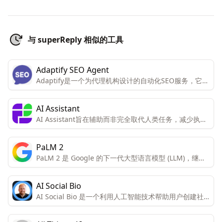
与 superReply 相似的工具
Adaptify SEO Agent
Adaptify是一个为代理机构设计的自动化SEO服务，它提
供策略、内容和链接建设的全面解决方案，旨在帮助用户
节省时间，提高SEO效率，并支持多种CMS平台。通过
AI Assistant
自动化工具，Adaptify旨在减少手动工作量，同时提供高
AI Assistant旨在辅助而非完全取代人类任务，减少执行
质量的内容和链接建设服务。
某些任务所需的时间。当前AI能够分析多个文本并生成模
型表格、SQL脚本和UML图，产品仍在开发中以理解和分
PaLM 2
析更多文本。
PaLM 2 是 Google 的下一代大型语言模型 (LLM)，继承
了 Google 在机器学习和负责任的 AI 研究方面的传统。
AI Social Bio
AI Social Bio 是一个利用人工智能技术帮助用户创建社
交媒体简介（bio）的平台。用户可以通过添加关键词和
选择一个影响者来启发AI生成个性化的简介。