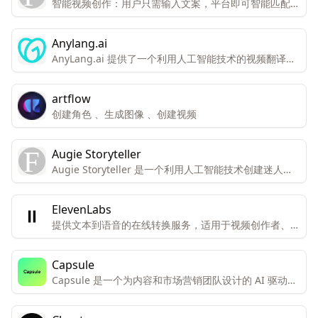
智能视频创作：用户只需输入文案，平台即可智能匹配图
文，一键生成视频。 数字人播报平台：提供数字分身，
实现AI新主播的视频播报与直播服务。 智能文案写作：
Anylang.ai
AI助力，快速生成高品质文案内容。 智能绘画生成：输
AnyLang.ai 提供了一个利用人工智能技术的视频翻译平
入Prompt，即可生成画作，创作高品质素材。
台，旨在帮助用户跨越语言障碍，提高视频内容的全球可
访问性和参与度。
artflow
创建角色 、生成图像 、创建视频
Augie Storyteller
Augie Storyteller 是一个利用人工智能技术创建迷人的
睡前故事的服务，它通过生成的视频片段来实现。
ElevenLabs
提供文本到语音的在线转换服务，适用于视频创作者、开
发者和企业。
Capsule
Capsule 是一个为内容和市场营销团队设计的 AI 驱动视
频编辑器。它旨在使视频编辑和添加动态图形的速度提高
10 倍，并且更简单易用。