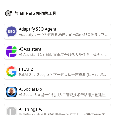
与 Elf Help 相似的工具
Adaptify SEO Agent
Adaptify是一个为代理机构设计的自动化SEO服务，它提
供策略、内容和链接建设的全面解决方案，旨在帮助用户
节省时间，提高SEO效率，并支持多种CMS平台。通过
AI Assistant
自动化工具，Adaptify旨在减少手动工作量，同时提供高
AI Assistant旨在辅助而非完全取代人类任务，减少执行
质量的内容和链接建设服务。
某些任务所需的时间。当前AI能够分析多个文本并生成模
型表格、SQL脚本和UML图，产品仍在开发中以理解和分
PaLM 2
析更多文本。
PaLM 2 是 Google 的下一代大型语言模型 (LLM)，继承
了 Google 在机器学习和负责任的 AI 研究方面的传统。
AI Social Bio
AI Social Bio 是一个利用人工智能技术帮助用户创建社
交媒体简介（bio）的平台。用户可以通过添加关键词和
选择一个影响者来启发AI生成个性化的简介。
All Things AI
帮助专业人士发现和使用最佳的AI工具，提升工作效率和