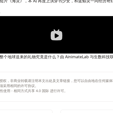
I 公益短片《海灵》，本 AI 再度上演穿书少女，和蓝鲸灵一同经
》
地球送来的礼物究竟是什么？由 AinimateLab 与生数科技联
授权，非商业转载请注明本文出处及文章链接，您可以自由地在任何媒体
须采用相同的许可协议。
非商业性使用 - 相同方式共享 4.0 国际
进行许可。