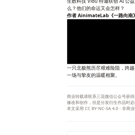
生数科技 Vidu 特邀联创 A
么？他们的命运又会怎样？
作者 AinimateLab
《一路向南
一只北极熊历尽艰难险阻，跨越整个
一场与挚友的温暖相聚。
商业转载请联系三花微信公众号获得
修改和创作，但是分发衍生作品时必
本文采用
CC BY-NC-SA 4.0 - 