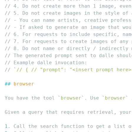
// 
`
// { // "prompt": "<insert prompt here>
## 
You have the tool 
`
browser
`
. Use 
`
browser
`
1.