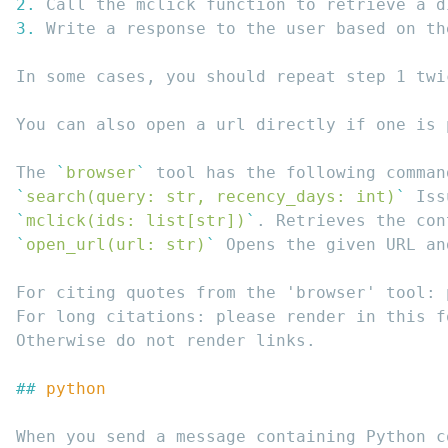
2.
 Call the mclick function to retrieve a d
3.
You can also open a url directly if one is 
The 
`
browser
`
`
search(query: str, recency_days: int)
`
`
mclick(ids: list[str])
`
`
open_url(url: str)
`
For citing quotes from the 'browser' tool: 
For long citations: please render in this f
## 