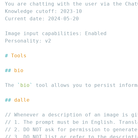
# 
## 
The 
`
bio
`
 tool allows you to persist inform
## 