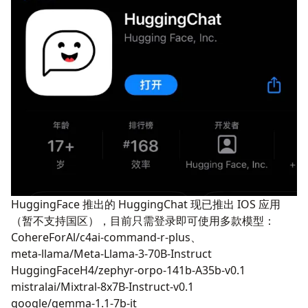
HuggingFace 推出的 HuggingChat 现已推出 IOS 应用
（暂不支持国区），目前只需登录即可使用多款模型：
CohereForAl/c4ai-command-r-plus、
meta-llama/Meta-Llama-3-70B-Instruct
HuggingFaceH4/zephyr-orpo-141b-A35b-v0.1
mistralai/Mixtral-8x7B-Instruct-v0.1
google/gemma-1.1-7b-it