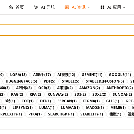
首页
AI 导航
AI 资讯
AI 应用
20)
LORA
(18)
AI助手
(17)
AI视频
(12)
GEMINI
(11)
GOOGLE
(11)
HUGGINGFACE
(5)
PDF
(5)
STABLE
(5)
STABLEDIFFUSION
(5)
S
360
(3)
AI音乐
(3)
OCR
(3)
AI图像
(2)
AMAZON
(2)
ANTHROPIC
(2)
(2)
RAG
(2)
RPA
(2)
RUNWAY
(2)
SD3
(2)
SDXL
(2)
SUNOAI
(2)
B站
(1)
COT
(1)
DIT
(1)
ESRGAN
(1)
FIGMA
(1)
GLIF
(1)
GPT-
I
(1)
LIPSYNC
(1)
LUMA
(1)
LUMAAI
(1)
MACOS
(1)
MEME
(1)
ERPLEXITY
(1)
PIKA
(1)
SEARCHGPT
(1)
STABILITY
(1)
模型
(1)
视