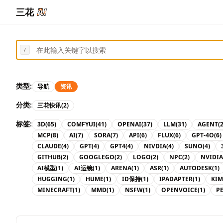
三花
/
类型:
导航
资讯
分类:
三花快讯
(2)
标签:
3D
(65)
COMFYUI
(41)
OPENAI
(37)
LLM
(31)
AGENT
(
MCP
(8)
AI
(7)
SORA
(7)
API
(6)
FLUX
(6)
GPT-4O
(6)
CLAUDE
(4)
GPT
(4)
GPT4
(4)
NIVDIA
(4)
SUNO
(4)
GITHUB
(2)
GOOGLEGO
(2)
LOGO
(2)
NPC
(2)
NVIDIA
AI模型
(1)
AI运镜
(1)
ARENA
(1)
ASR
(1)
AUTODESK
(1)
HUGGING
(1)
HUME
(1)
ID保持
(1)
IPADAPTER
(1)
KIM
MINECRAFT
(1)
MMD
(1)
NSFW
(1)
OPENVOICE
(1)
P