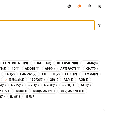
CONTROLNET
(9)
CHATGPT
(8)
DIFFUSION
(8)
LLAMA
(8)
TT
(5)
4D
(4)
ADOBE
(4)
APP
(4)
ARTIFACTS
(4)
CHAT
(4)
CAD
(2)
CANVAS
(2)
COPILOT
(2)
COZE
(2)
GEMMA
(2)
音频生成
(2)
12DAYS
(1)
2D
(1)
A2A
(1)
AGI
(1)
4
(1)
GPTS
(1)
GPU
(1)
GROK
(1)
GROQ
(1)
GUI
(1)
META
(1)
MIDI
(1)
MIDJOUNEY
(1)
MIDJOURNEY
(1)
频
(1)
配音
(1)
音频
(1)