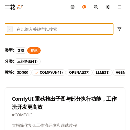
三花
/
类型:
导航
资讯
分类:
三花快讯
(41)
标签:
3D
(65)
COMFYUI
(41)
OPENAI
(37)
LLM
(31)
AGENT
(
ComfyUI 重磅推出子图与部分执行功能，工作
流开发更高效
#
COMFYUI
大幅简化复杂工作流开发和调试过程