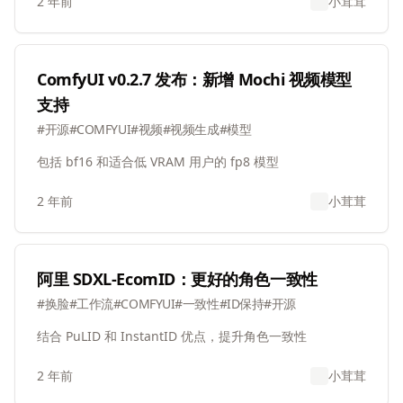
2 年前
小茸茸
ComfyUI v0.2.7 发布：新增 Mochi 视频模型
支持
#
开源
#
COMFYUI
#
视频
#
视频生成
#
模型
包括 bf16 和适合低 VRAM 用户的 fp8 模型
2 年前
小茸茸
阿里 SDXL-EcomID：更好的角色一致性
#
换脸
#
工作流
#
COMFYUI
#
一致性
#
ID保持
#
开源
结合 PuLID 和 InstantID 优点，提升角色一致性
2 年前
小茸茸