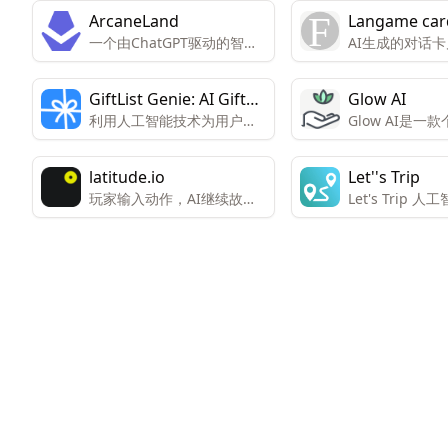
ArcaneLand
Langame ca
一个由ChatGPT驱动的智能
AI生成的对话
地牢主游戏，允许玩家进行
角色扮演和冒险。
GiftList Genie: AI Gift
Glow AI
利用人工智能技术为用户生
Glow AI是一
Ideas
成礼物建议。
决方案，用户可
内生成个性化的
latitude.io
Let''s Trip
玩家输入动作，AI继续故事
Let's Trip
线，可免费游玩。
器，提供个性化
规划。