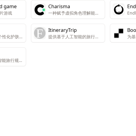
rd game
Charisma
End
卡片游戏
一种赋予虚拟角色理解能力
End
的技术。可以为角色添加声
款由
音、情感、记忆和目标。使
戏中
ItineraryTrip
Boo
角色在网站、应用、游戏、
音乐
款个性化护肤解
提供基于人工智能的旅行规
为基
虚拟现实（VR）以及其他互
实时
以在几秒钟
划服务，帮助用户设计个性
展的
动格式中栩栩如生。
都是
护肤程序。
化的旅行计划。
集成
 人工智能旅行规划
的旅行路线