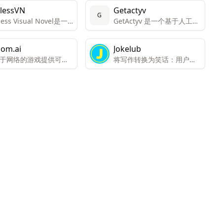
lessVN
Getactyv
G
less Visual Novel是一
GetActyv 是一个基于人工智
AI生成的叙事游戏，游
能和计算机视觉辅助的健康
的所有元素——图形、
和健身平台，旨在以正确的
om.ai
Jokelub
、故事和角色——都是
方式帮助用户达到健身目
于网络的游戏提供可扩
将写作转换为笑话：用户可
生成的，每次游戏体验
标。
多人游戏后端和跨平台
以通过点击按钮，将他们的
独一无二的。
。
写作内容转换成笑话。