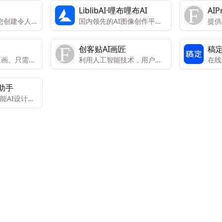
LiblibAI·哩布哩布AI
AIPr
帮助您创建令人惊
国内领先的AI图像创作平台
提供
文本。 AI
和模型分享社区
务。
r 等 AI 工具可
创客贴AI画匠
稿
自动完成繁
生画。只需一
利用人工智能技术，用户可
在线
于编辑的模
字变成画作
以轻松创作艺术作品。
板和
以创建设备
设计
帖子、营销
助手
图、
图标和其他
全能AI设计助