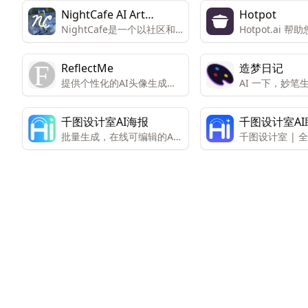
NightCafe AI Art
Hotpot
NightCafe是一个以社区和
Hotpot.ai 
Generator
乐趣为重点的AI艺术生成
叹的图形、图片和
器，鼓励用户分享图像和提
Art Generato
ReflectMe
造梦日记
示，参与AI艺术挑战，与其
以激发创造力并
提供个性化的AI头像生成服
AI 一下，妙笔
他AI艺术爱好者交流。
琐的工作，而易
务。
句话，让你的文
板使任何人都可
模型、社交媒体
千图设计室AI海报
千图设计室AI
图片、应用程序
批量生成，在线可编辑的AI
千图设计室 | 
工作图形。
海报工具
手