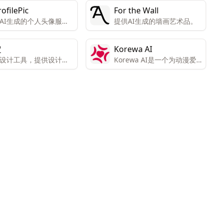
ofilePic
For the Wall
AI生成的个人头像服
提供AI生成的墙画艺术品。
定
Korewa AI
设计工具，提供设计模
Korewa AI是一个为动漫爱
版权素材。特色：智能
好者设计的AI聊天平台，可
，AI辅助功能，如AI绘
以创建自己的AI动漫角色并
AI素材、AI文案等
与之交流。