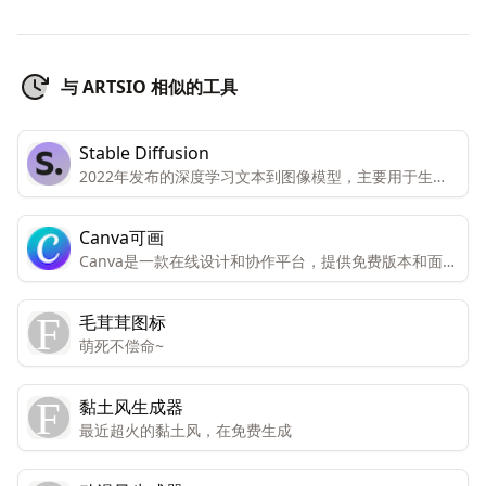
与 ARTSIO 相似的工具
Stable Diffusion
2022年发布的深度学习文本到图像模型，主要用于生成
基于文本描述的详细图像，为图像生成和处理提供了更多
的可能性。
Canva可画
Canva是一款在线设计和协作平台，提供免费版本和面向
个人和团队的高级版本。高级版本包括所有功能和内容，
而免费版本只能有限访问。Canva还提供免费访问注册的
毛茸茸图标
非营利组织和教育机构。Canva提供数千种专业模板、图
萌死不偿命~
像和高质量内容，可创建设计、演示文稿、视频和社交媒
体内容。
黏土风生成器
最近超火的黏土风，在免费生成