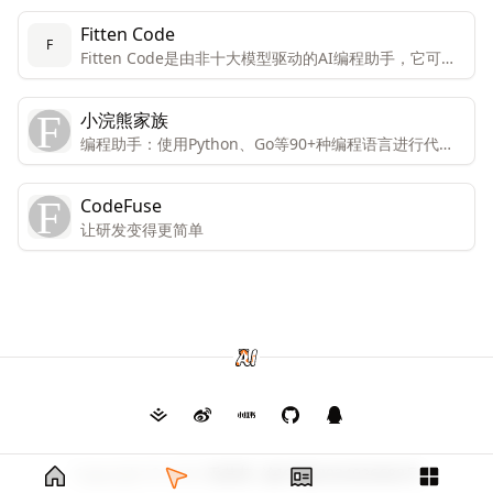
Fitten Code
F
Fitten Code是由非十大模型驱动的AI编程助手，它可以
自动生成代码，提升开发效率，帮您调试Bug，节省您的
时间。还可以对话聊天，解决您编程碰到的问题。免费且
小浣熊家族
支持80多种语言：Python、C++、Javascript、
编程助手：使用Python、Go等90+种编程语言进行代码
Typescript、Java等。
编写、注释、重构和bug修复，实现快速编程。 办公助
手：处理JSON、EXCEL、CSV文件，进行数据分析，绘
CodeFuse
制图表，分析趋势，提供反思。
让研发变得更简单
Copyright © 2026
毛茸茸
渝ICP备2024026682号