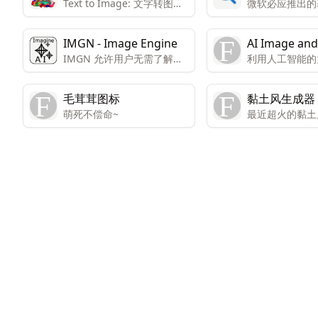
Text to Image: 文字转图像
微软必应推出的基
功能，可能允许用户将文本
的AI图像生成工
内容转换为图像。 Image to
IMGN - Image Engine
AI Image and
Image: 图像转图像功能，可
IMGN 允许用户无需了解人
利用人工智能的
Generator
能涉及图像编辑或转换。
工智能、机器学习或数据科
秒钟内从文本到
Inpainting: 修复图像中的缺
学的知识，就能使用最新的
到图像、图像到
失部分或瑕疵。
毛茸茸图标
黏土风生成器
高级图像编辑工具。
chatGPT 支
Upsampling: 图像放大，提
萌死不偿命~
最近超火的黏土
计师。只需使用
高分辨率而不丢失细节。
生成
输入描述您想要
Instruct Pix2Pix: 一种图像
容，然后从四个
到图像的转换技术，可能允
选择最佳结果。
许用户指导图像的生成过
辑照片，请删除
程。
的部分，并描述
的结果。