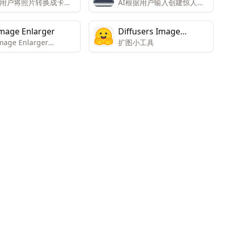
用户将照片转换成卡通
AI根据用户输入创建惊人的
的头像和角色。
图像、提供编辑和扩展图像
的功能、能够生成图像的变
Image Enlarger
Diffusers Image
体。
mage Enlarger
扩图小工具
Outpaint
gLarger)提供AI 图像放
、图像增强器、AI 动漫
图像降噪器、图像锐化
面部修饰、背景去除、
移除等图像工具。