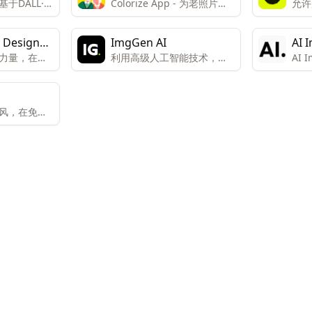
于DALL·E
Colorize App - 为老照片上
允许
具
色、增强、修饰、修复和升
风格
级
 Design
ImgGen AI
AI 
力量，在几
利用高级人工智能技术，用
AI I
图像。文本
户可以在几秒钟内生成高分
(Im
图像和
辨率的图像，且不带有水
大器
持的人工智能设
印。
画、
风，在免费
文本选择器
器、
看到的内
物体
候选图像中
如果您想编
您想要编辑
该部分想要