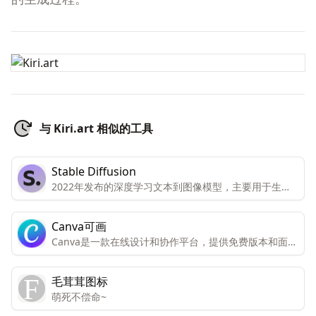
与 Kiri.art 相似的工具
Stable Diffusion
2022年发布的深度学习文本到图像模型，主要用于生成
基于文本描述的详细图像，为图像生成和处理提供了更多
的可能性。
Canva可画
Canva是一款在线设计和协作平台，提供免费版本和面向
个人和团队的高级版本。高级版本包括所有功能和内容，
而免费版本只能有限访问。Canva还提供免费访问注册的
毛茸茸图标
非营利组织和教育机构。Canva提供数千种专业模板、图
萌死不偿命~
像和高质量内容，可创建设计、演示文稿、视频和社交媒
体内容。