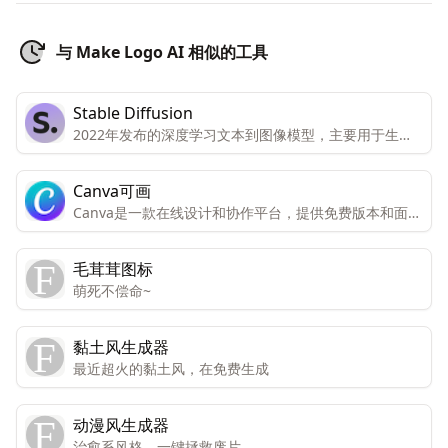
与 Make Logo AI 相似的工具
Stable Diffusion
2022年发布的深度学习文本到图像模型，主要用于生成
基于文本描述的详细图像，为图像生成和处理提供了更多
的可能性。
Canva可画
Canva是一款在线设计和协作平台，提供免费版本和面向
个人和团队的高级版本。高级版本包括所有功能和内容，
而免费版本只能有限访问。Canva还提供免费访问注册的
毛茸茸图标
非营利组织和教育机构。Canva提供数千种专业模板、图
萌死不偿命~
像和高质量内容，可创建设计、演示文稿、视频和社交媒
体内容。
黏土风生成器
最近超火的黏土风，在免费生成
动漫风生成器
治愈系风格，一键拯救废片