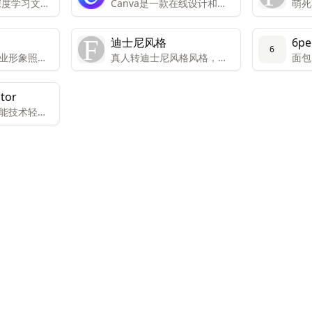
深度学习文本
Canva是一款在线设计和协
萌死
要用于生成
作平台，提供免费版本和面
详细图像，
向个人和团队的高级版本。
迪士尼风格
6pe
理提供了更
高级版本包括所有功能和内
6
业形象照，
真人转迪士尼风格风格，替
面包
容，而免费版本只能有限访
你们试过了，大眼睛很难让
述生
问。Canva还提供免费访问
人不喜欢。
注册的非营利组织和教育机
ator
构。Canva提供数千种专业
能技术轻松
模板、图像和高质量内容，
的应用程
可创建设计、演示文稿、视
频和社交媒体内容。