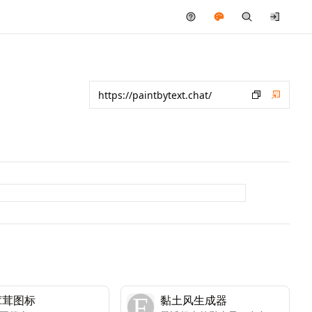
茸茸图标
黏土风生成器