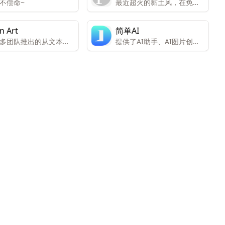
不偿命~
最近超火的黏土风，在免费
生成
n Art
简单AI
多团队推出的从文本描
提供了AI助手、AI图片创意
成绘画艺术作品
等功能的入口。