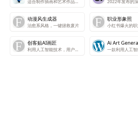
适合制作插画和艺术作品，
2022年发布的
具备制作漫画表现和短动画
到图像模型，主
剪辑的功能。
基于文本描述的
动漫风生成器
职业形象照
为图像生成和处
治愈系风格，一键拯救废片
小红书爆火的职
多的可能性。
在线免费生成！
创客贴AI画匠
Ai Art Gener
利用人工智能技术，用户可
一款利用人工智
以轻松创作艺术作品。
创建或修改照片
序。