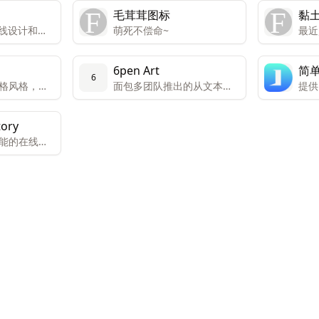
毛茸茸图标
黏
在线设计和协
萌死不偿命~
最近
费版本和面
生成
高级版本。
6pen Art
简单
有功能和内
6
格风格，替
面包多团队推出的从文本描
提供
只能有限访
眼睛很难让
述生成绘画艺术作品
等功
提供免费访问
织和教育机
tory
供数千种专业
能的在线漫
质量内容，
在通过先进
示文稿、视
快速生成漫
容。