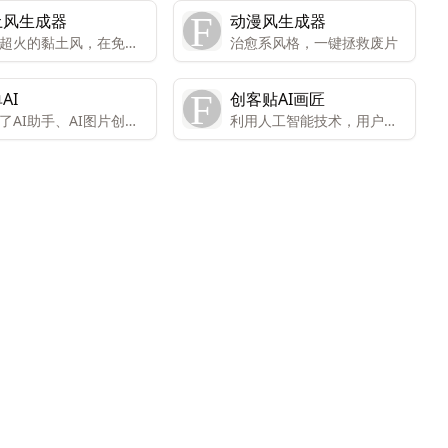
土风生成器
动漫风生成器
超火的黏土风，在免费
治愈系风格，一键拯救废片
AI
创客贴AI画匠
了AI助手、AI图片创意
利用人工智能技术，用户可
能的入口。
以轻松创作艺术作品。