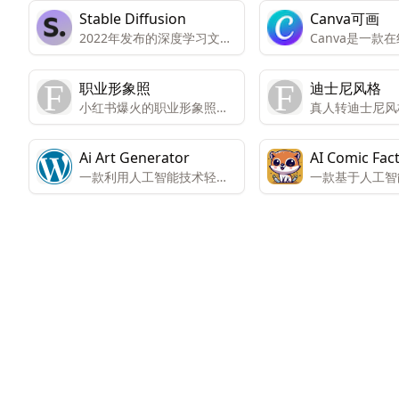
Stable Diffusion
Canva可画
2022年发布的深度学习文本
Canva是一款
到图像模型，主要用于生成
作平台，提供免
基于文本描述的详细图像，
向个人和团队的
职业形象照
迪士尼风格
为图像生成和处理提供了更
高级版本包括所
小红书爆火的职业形象照，
真人转迪士尼风
多的可能性。
容，而免费版本
在线免费生成！
你们试过了，大
问。Canva还
人不喜欢。
注册的非营利组
Ai Art Generator
AI Comic Fac
构。Canva提
一款利用人工智能技术轻松
一款基于人工智
模板、图像和高
创建或修改照片的应用程
画创作工具，旨
可创建设计、演
序。
的算法帮助用户
频和社交媒体内
画内容。