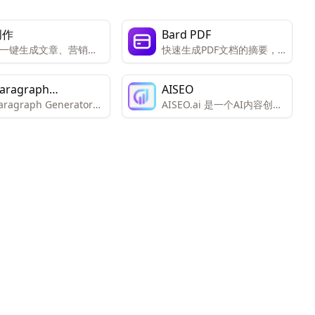
创作
Bard PDF
一键生成文章、营销文
快速生成PDF文档的摘要，
配图与短视频等多类型
提取关键点和重要信息。
的服务。
Paragraph
AISEO
Paragraph Generator：
AISEO.ai 是一个AI内容创作
erator
人工智能技术，轻松生
工具，提供文章生成、改
落。包括高效的内容创
写、可读性提升和SEO优化
多风格写作适应性、
等功能。
O优化内容、节省时间的
方案、定制选项和可靠
确性。