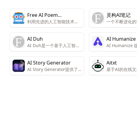
Free AI Poem
灵构AI笔记
利用先进的人工智能技术，
一个不断进化的
Generator
为各种场合生成美丽而独特
提供笔记、AI
的诗歌。用户只需输入一些
理的团队协作平
AI Duh
AI Humanize
关键词或主题，AI机器人会
AI Duh是一个基于人工智能
AI Humaniz
完成诗歌创作。
技术的Chrome扩展程序，
生成的文本转换
旨在提高写作效率。它能够
境，以确保文本
AI Story Generator
Aitxt
快速生成符合语法规范的回
无法被AI检测
AI Story Generator提供了
基于AI的在线
复，显著缩短用户的写作时
多种工具来帮助用户创作故
可以快速生成各
间。
事，包括生成短篇小说、提
质量文本，帮助
供创意、命名故事、生成提
间和资源，提高
示和标题。