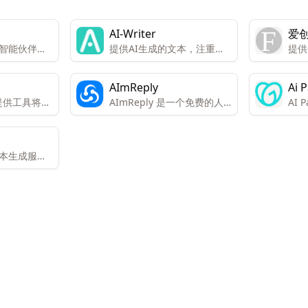
AI-Writer
爱
智能伙伴，
提供AI生成的文本，注重质
提供
创作和知识管
量和原创性。
本、
台。
内容
AImReply
Ai 
e 提供工具将AI
AImReply 是一个免费的人
AI 
Gen
为人类语
工智能电子邮件生成器，旨
使用
100%原创且
在提高电子邮件写作的效率
成段
器发现。
和质量。
建、
文本生成服务
SE
种类型的高
解决
用户节省时
的准
工作效率。