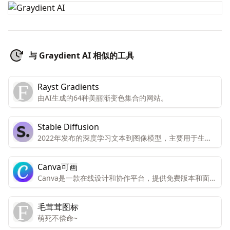
与 Graydient AI 相似的工具
Rayst Gradients
由AI生成的64种美丽渐变色集合的网站。
Stable Diffusion
2022年发布的深度学习文本到图像模型，主要用于生成
基于文本描述的详细图像，为图像生成和处理提供了更多
的可能性。
Canva可画
Canva是一款在线设计和协作平台，提供免费版本和面向
个人和团队的高级版本。高级版本包括所有功能和内容，
而免费版本只能有限访问。Canva还提供免费访问注册的
毛茸茸图标
非营利组织和教育机构。Canva提供数千种专业模板、图
萌死不偿命~
像和高质量内容，可创建设计、演示文稿、视频和社交媒
体内容。