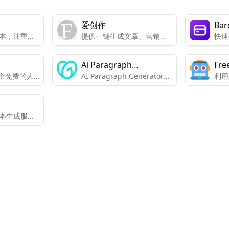
爱创作
Bar
文本，注重质
提供一键生成文章、营销文
快速
本、配图与短视频等多类型
提取
内容的服务。
Ai Paragraph
Fre
是一个免费的人
AI Paragraph Generator：
利用
Generator
Gen
生成器，旨
使用人工智能技术，轻松生
为各
写作的效率
成段落。包括高效的内容创
的诗
建、多风格写作适应性、
关键
文本生成服务
SEO优化内容、节省时间的
完成
种类型的高
解决方案、定制选项和可靠
用户节省时
的准确性。
工作效率。