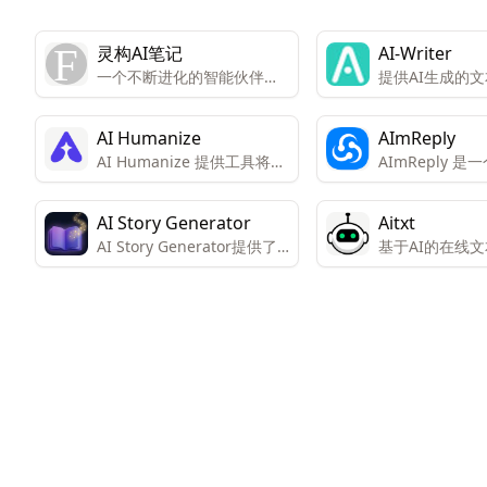
灵构AI笔记
AI-Writer
一个不断进化的智能伙伴，
提供AI生成的
提供笔记、AI创作和知识管
量和原创性。
理的团队协作平台。
AI Humanize
AImReply
AI Humanize 提供工具将AI
AImReply 
生成的文本转换为人类语
工智能电子邮件
境，以确保文本100%原创且
在提高电子邮件
AI Story Generator
Aitxt
无法被AI检测器发现。
和质量。
AI Story Generator提供了
基于AI的在线
多种工具来帮助用户创作故
可以快速生成各
事，包括生成短篇小说、提
质量文本，帮助
供创意、命名故事、生成提
间和资源，提高
示和标题。