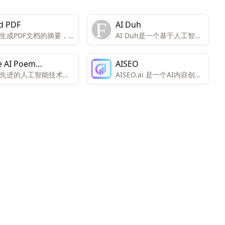
d PDF
AI Duh
生成PDF文档的摘要，
AI Duh是一个基于人工智能
关键点和重要信息。
技术的Chrome扩展程序，
旨在提高写作效率。它能够
e AI Poem
AISEO
快速生成符合语法规范的回
先进的人工智能技术，
AISEO.ai 是一个AI内容创作
erator
复，显著缩短用户的写作时
种场合生成美丽而独特
工具，提供文章生成、改
间。
歌。用户只需输入一些
写、可读性提升和SEO优化
词或主题，AI机器人会
等功能。
诗歌创作。