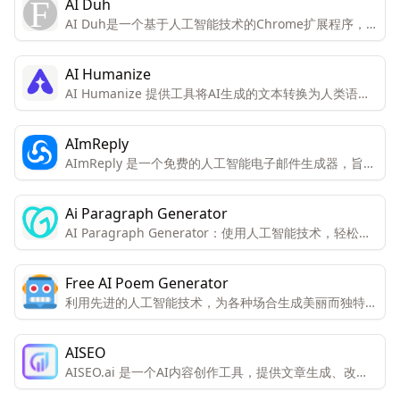
AI Duh
AI Duh是一个基于人工智能技术的Chrome扩展程序，
旨在提高写作效率。它能够快速生成符合语法规范的回
复，显著缩短用户的写作时间。
AI Humanize
AI Humanize 提供工具将AI生成的文本转换为人类语
境，以确保文本100%原创且无法被AI检测器发现。
AImReply
AImReply 是一个免费的人工智能电子邮件生成器，旨在
提高电子邮件写作的效率和质量。
Ai Paragraph Generator
AI Paragraph Generator：使用人工智能技术，轻松生
成段落。包括高效的内容创建、多风格写作适应性、SEO
优化内容、节省时间的解决方案、定制选项和可靠的准确
Free AI Poem Generator
性。
利用先进的人工智能技术，为各种场合生成美丽而独特的
诗歌。用户只需输入一些关键词或主题，AI机器人会完成
诗歌创作。
AISEO
AISEO.ai 是一个AI内容创作工具，提供文章生成、改
写、可读性提升和SEO优化等功能。