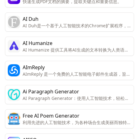
快速生成PDF文档的摘要，提取关键点和重要信息。
AI Duh
AI Duh是一个基于人工智能技术的Chrome扩展程序，
旨在提高写作效率。它能够快速生成符合语法规范的回
复，显著缩短用户的写作时间。
AI Humanize
AI Humanize 提供工具将AI生成的文本转换为人类语
境，以确保文本100%原创且无法被AI检测器发现。
AImReply
AImReply 是一个免费的人工智能电子邮件生成器，旨在
提高电子邮件写作的效率和质量。
Ai Paragraph Generator
AI Paragraph Generator：使用人工智能技术，轻松生
成段落。包括高效的内容创建、多风格写作适应性、SEO
优化内容、节省时间的解决方案、定制选项和可靠的准确
Free AI Poem Generator
性。
利用先进的人工智能技术，为各种场合生成美丽而独特的
诗歌。用户只需输入一些关键词或主题，AI机器人会完成
诗歌创作。