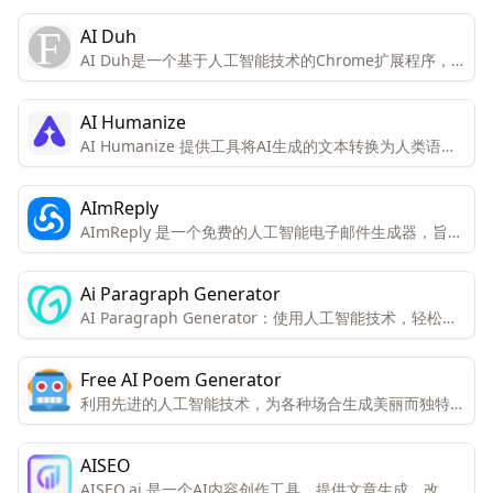
AI Duh
AI Duh是一个基于人工智能技术的Chrome扩展程序，
旨在提高写作效率。它能够快速生成符合语法规范的回
复，显著缩短用户的写作时间。
AI Humanize
AI Humanize 提供工具将AI生成的文本转换为人类语
境，以确保文本100%原创且无法被AI检测器发现。
AImReply
AImReply 是一个免费的人工智能电子邮件生成器，旨在
提高电子邮件写作的效率和质量。
Ai Paragraph Generator
AI Paragraph Generator：使用人工智能技术，轻松生
成段落。包括高效的内容创建、多风格写作适应性、SEO
优化内容、节省时间的解决方案、定制选项和可靠的准确
Free AI Poem Generator
性。
利用先进的人工智能技术，为各种场合生成美丽而独特的
诗歌。用户只需输入一些关键词或主题，AI机器人会完成
诗歌创作。
AISEO
AISEO.ai 是一个AI内容创作工具，提供文章生成、改