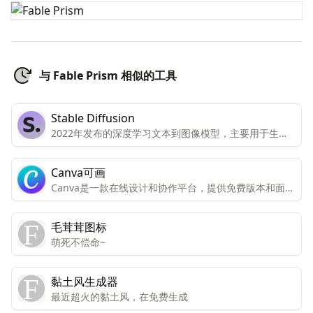
与 Fable Prism 相似的工具
Stable Diffusion
2022年发布的深度学习文本到图像模型，主要用于生成
基于文本描述的详细图像，为图像生成和处理提供了更多
的可能性。
Canva可画
Canva是一款在线设计和协作平台，提供免费版本和面向
个人和团队的高级版本。高级版本包括所有功能和内容，
而免费版本只能有限访问。Canva还提供免费访问注册的
毛茸茸图标
非营利组织和教育机构。Canva提供数千种专业模板、图
萌死不偿命~
像和高质量内容，可创建设计、演示文稿、视频和社交媒
体内容。
黏土风生成器
最近超火的黏土风，在免费生成