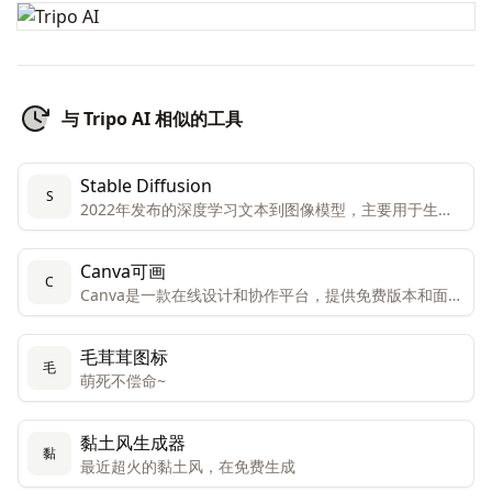
与 Tripo AI 相似的工具
Stable Diffusion
S
2022年发布的深度学习文本到图像模型，主要用于生成
基于文本描述的详细图像，为图像生成和处理提供了更多
的可能性。
Canva可画
C
Canva是一款在线设计和协作平台，提供免费版本和面向
个人和团队的高级版本。高级版本包括所有功能和内容，
而免费版本只能有限访问。Canva还提供免费访问注册的
毛茸茸图标
非营利组织和教育机构。Canva提供数千种专业模板、图
毛
萌死不偿命~
像和高质量内容，可创建设计、演示文稿、视频和社交媒
体内容。
黏土风生成器
黏
最近超火的黏土风，在免费生成