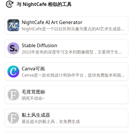
与 NightCafe 相似的工具
NightCafe AI Art Generator
NightCafe是一个以社区和乐趣为重点的AI艺术生成器，
鼓励用户分享图像和提示，参与AI艺术挑战，与其他AI艺
术爱好者交流。
Stable Diffusion
2022年发布的深度学习文本到图像模型，主要用于生成
基于文本描述的详细图像，为图像生成和处理提供了更多
的可能性。
Canva可画
Canva是一款在线设计和协作平台，提供免费版本和面向
个人和团队的高级版本。高级版本包括所有功能和内容，
而免费版本只能有限访问。Canva还提供免费访问注册的
毛茸茸图标
非营利组织和教育机构。Canva提供数千种专业模板、图
萌死不偿命~
像和高质量内容，可创建设计、演示文稿、视频和社交媒
体内容。
黏土风生成器
最近超火的黏土风，在免费生成