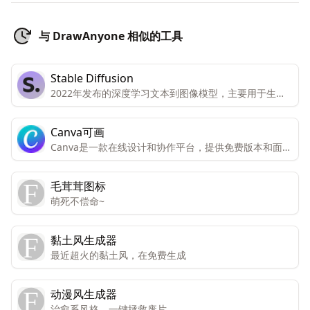
与 DrawAnyone 相似的工具
Stable Diffusion
2022年发布的深度学习文本到图像模型，主要用于生成
基于文本描述的详细图像，为图像生成和处理提供了更多
的可能性。
Canva可画
Canva是一款在线设计和协作平台，提供免费版本和面向
个人和团队的高级版本。高级版本包括所有功能和内容，
而免费版本只能有限访问。Canva还提供免费访问注册的
毛茸茸图标
非营利组织和教育机构。Canva提供数千种专业模板、图
萌死不偿命~
像和高质量内容，可创建设计、演示文稿、视频和社交媒
体内容。
黏土风生成器
最近超火的黏土风，在免费生成
动漫风生成器
治愈系风格，一键拯救废片