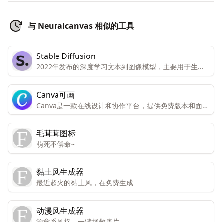
与 Neuralcanvas 相似的工具
Stable Diffusion
2022年发布的深度学习文本到图像模型，主要用于生成
基于文本描述的详细图像，为图像生成和处理提供了更多
的可能性。
Canva可画
Canva是一款在线设计和协作平台，提供免费版本和面向
个人和团队的高级版本。高级版本包括所有功能和内容，
而免费版本只能有限访问。Canva还提供免费访问注册的
毛茸茸图标
非营利组织和教育机构。Canva提供数千种专业模板、图
萌死不偿命~
像和高质量内容，可创建设计、演示文稿、视频和社交媒
体内容。
黏土风生成器
最近超火的黏土风，在免费生成
动漫风生成器
治愈系风格，一键拯救废片