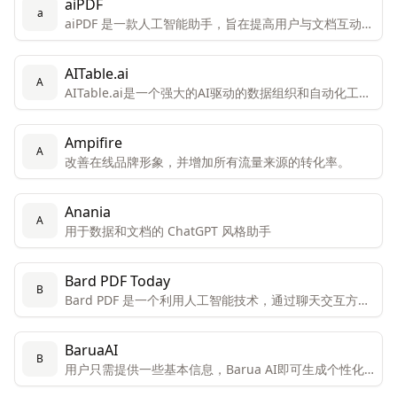
aiPDF
a
aiPDF 是一款人工智能助手，旨在提高用户与文档互动的
效率和体验。
AITable.ai
A
AITable.ai是一个强大的AI驱动的数据组织和自动化工
具，旨在通过其视觉界面和集成能力简化个人和企业的
CRM、项目管理和生产力需求。
Ampifire
A
改善在线品牌形象，并增加所有流量来源的转化率。
Anania
A
用于数据和文档的 ChatGPT 风格助手
Bard PDF Today
B
Bard PDF 是一个利用人工智能技术，通过聊天交互方式
帮助用户理解和处理PDF文档的创新工具。
BaruaAI
B
用户只需提供一些基本信息，Barua AI即可生成个性化
的销售邮件。